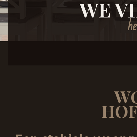
WE V
he
WO
HOF